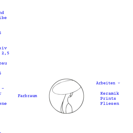
nd
ibe
5
siv
 2,5
bau
5
Arbeiten
 –
r
Keramik
Farbraum
Prints
ene
Fliesen