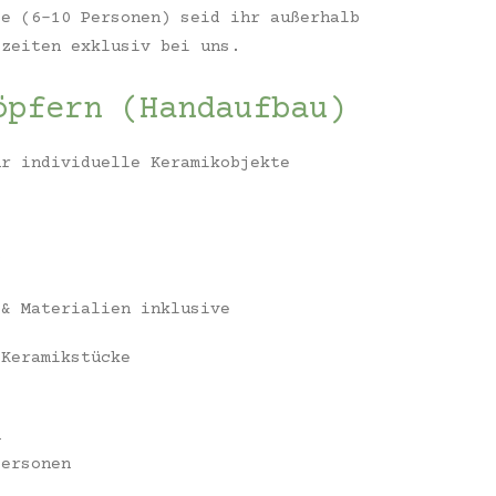
pe (6–10 Personen) seid ihr außerhalb
szeiten exklusiv bei uns.
öpfern (Handaufbau)
hr individuelle Keramikobjekte
g
 & Materialien inklusive
 Keramikstücke
n
ersonen