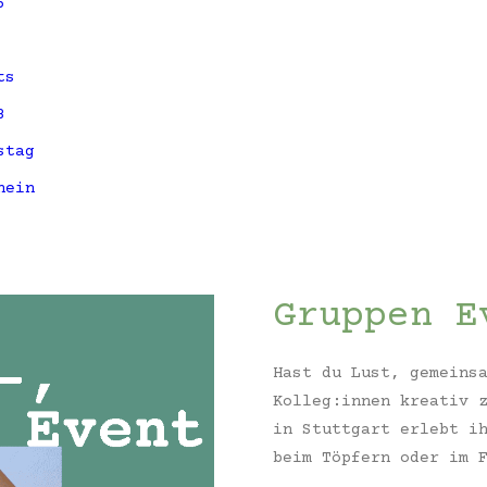
5
ts
3
stag
hein
Gruppen E
Hast du Lust, gemeins
Kolleg:innen kreativ 
in
Stuttgart
erlebt ih
beim Töpfern oder im 