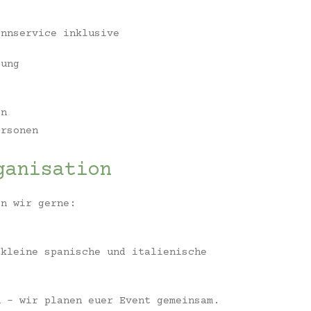
ennservice inklusive
tung
on
rsonen
ganisation
en wir gerne:
 kleine spanische und italienische
n – wir planen euer Event gemeinsam.