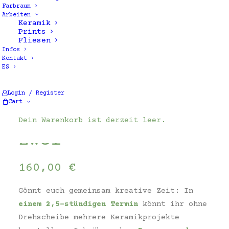
Farbraum
Arbeiten
Keramik
Prints
Fliesen
Infos
Kontakt
ES
Aufbau
Schnupperkurs –
Login / Register
Cart
Töpferkurs für
Dein Warenkorb ist derzeit leer.
Zwei
160,00
€
Gönnt euch gemeinsam kreative Zeit: In
einem 2,5-stündigen Termin
könnt ihr ohne
Drehscheibe mehrere Keramikprojekte