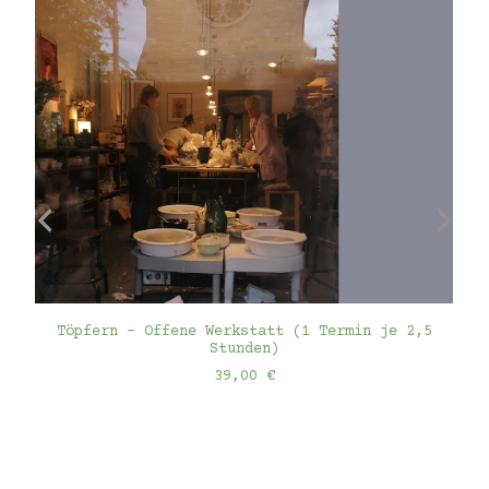
IN DEN WARENKORB
Töpfern - Offene Werkstatt (1 Termin je 2,5
Stunden)
39,00
€