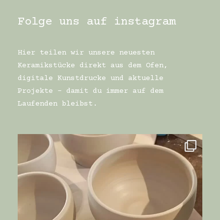
Folge uns auf instagram
Hier teilen wir unsere neuesten
Keramikstücke direkt aus dem Ofen,
digitale Kunstdrucke und aktuelle
Projekte – damit du immer auf dem
Laufenden bleibst.