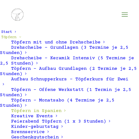
Start
Töpfern
Töpfern mit und ohne Drehscheibe
Drehscheibe – Grundlagen (3 Termine je 2,5
Keramik Workshop in
Stunden)
Drehscheibe – Keramik Intensiv (5 Termine je
Spanien -
2,5 Stunden)
Töpfern – Aufbau Grundlagen (2 Termine je 2,5
Stunden)
Aufbau Schnupperkurs – Töpferkurs für Zwei
Töpfern & Kultur
oder
Töpfern – Offene Werkstatt (1 Termin je 2,5
Töpfern & Meer
Stunden)
Töpfern – Monatsabo (4 Termine je 2,5
Stunden)
Töpfern in Spanien
Kreative Events
Feierabend Töpfern (1 x 3 Stunden)
Kinder-geburtstag
Brennservice
Geschenkgutschein