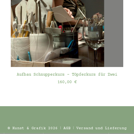
IN DEN WARENKORB
Aufbau Schnupperkurs – Töpferkurs für Zwei
160,00
€
© Kunst & Grafik 2026 ǀ
AGB
ǀ
Versand und Lieferung