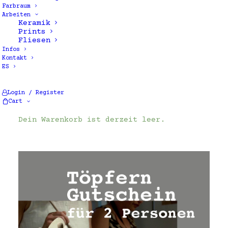
Farbraum
Arbeiten
Keramik
Prints
Fliesen
Infos
Kontakt
ES
Einzelnes Ergebnis wird angezeigt
Login / Register
Cart
Dein Warenkorb ist derzeit leer.