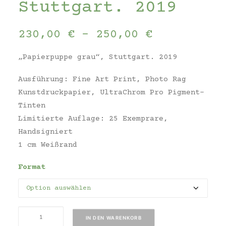
Stuttgart. 2019
Preisspann
230,00
€
–
250,00
€
230,00 €
„Papierpuppe grau“, Stuttgart. 2019
bis
250,00 €
Ausführung: Fine Art Print, Photo Rag
Kunstdruckpapier, UltraChrom Pro Pigment-
Tinten
Limitierte Auflage: 25 Exemprare,
Handsigniert
1 cm Weißrand
Format
Recortable
IN DEN WARENKORB
gris,