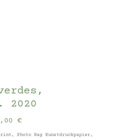
verdes,
. 2020
Preisspanne:
0,00
€
230,00 €
Print, Photo Rag Kunstdruckpapier,
bis