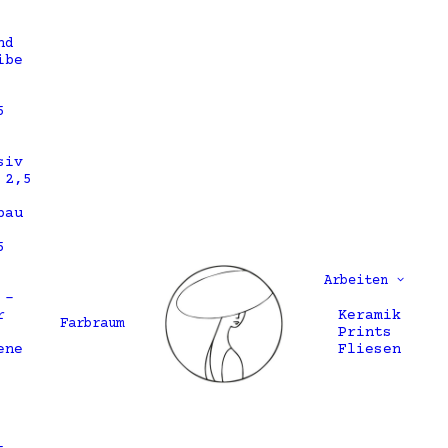
nd
ibe
5
siv
 2,5
bau
5
Arbeiten
 –
r
Keramik
Farbraum
Prints
ene
Fliesen