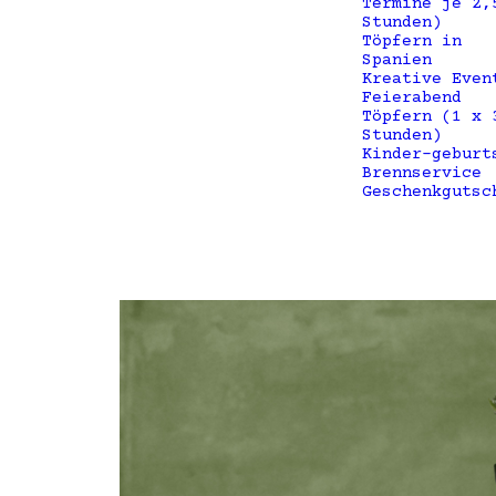
Termine je 2,
Stunden)
Töpfern in
Spanien
Kreative Even
Feierabend
Töpfern (1 x 
Stunden)
Kinder-geburt
Brennservice
Geschenkgutsc