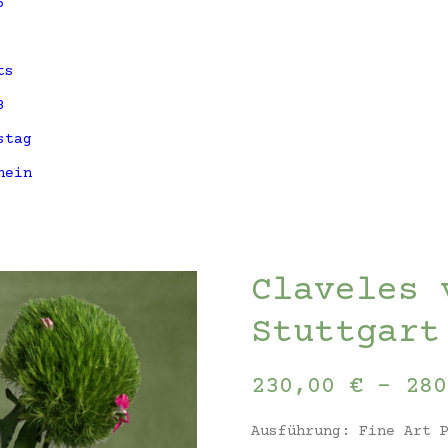
5
ts
3
stag
hein
Claveles 
Stuttgart
230,00
€
–
28
Ausführung: Fine Art 