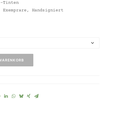
t-Tinten
280,00 €
5 Exemprare, Handsigniert
 WARENKORB