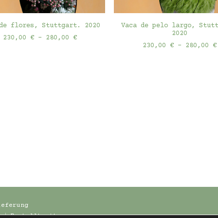
Dieses
AUSFÜHRUNG WÄHLEN
AUSFÜHRUNG WÄHLEN
t
Produkt
de flores, Stuttgart. 2020
Vaca de pelo largo, Stut
weist
2020
Preisspanne:
230,00
€
–
280,00
€
e
mehrere
230,00 €
230,00
€
–
280,00
€
ten
Varianten
bis
auf.
280,00 €
Die
en
Optionen
können
auf
der
tseite
Produktseite
t
gewählt
werden
ieferung
m
ǀ
Erstellt mit