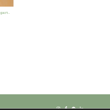
tgart.
Preisspanne:
230,00 €
bis
280,00 €