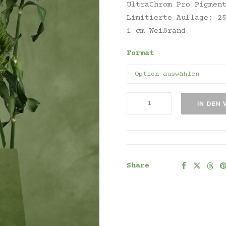
UltraChrom Pro Pigmen
Limitierte Auflage: 2
1 cm Weißrand
Format
Claveles
IN DEN
verdes,
Stuttgart.
2020
Menge
Share