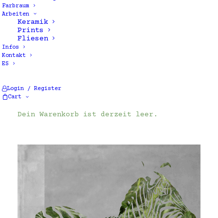
Farbraum
Arbeiten
Keramik
Prints
Fliesen
Infos
Kontakt
ES
Alle 2 Ergebnisse werden angezeigt
Login / Register
Cart
Dein Warenkorb ist derzeit leer.