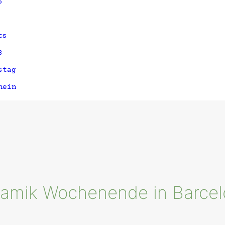
5
ts
3
stag
hein
ramik Wochenende in Barcel