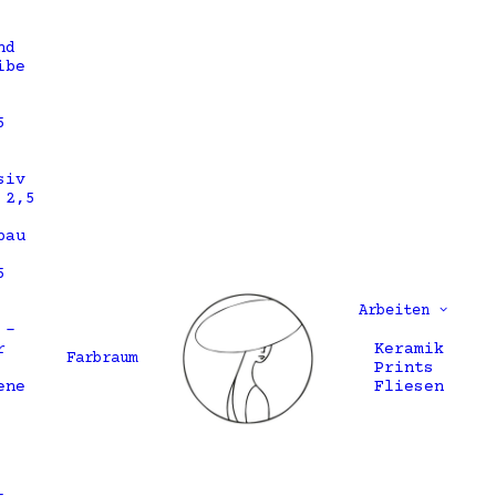
nd
ibe
5
siv
 2,5
bau
5
Arbeiten
 –
r
Keramik
Farbraum
Prints
ene
Fliesen