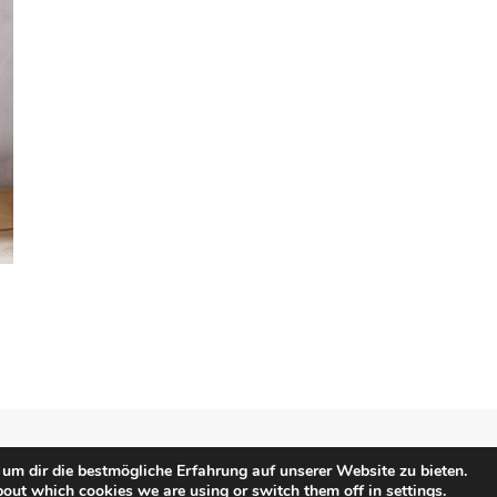
um dir die bestmögliche Erfahrung auf unserer Website zu bieten.
1
…
3
4
5
bout which cookies we are using or switch them off in
settings
.