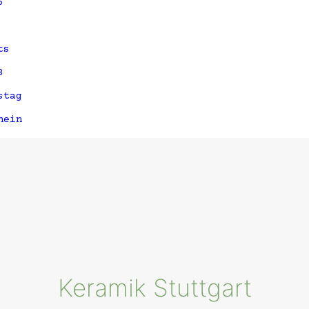
5
ts
3
stag
hein
Keramik Stuttgart