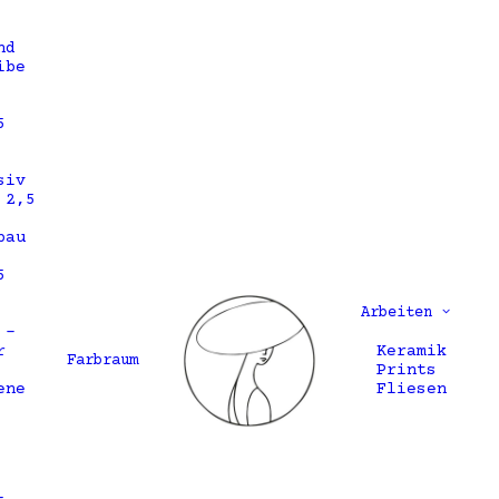
nd
ibe
5
siv
 2,5
bau
5
Arbeiten
 –
r
Keramik
Farbraum
Prints
ene
Fliesen