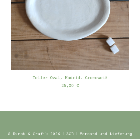
IN DEN WARENKORB
Teller Oval, Madrid. Cremeweiß
25,00
€
© Kunst & Grafik 2026 ǀ
AGB
ǀ
Versand und Lieferung