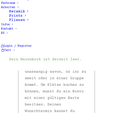
Farbraum
Belegung der Werkstatt
Arbeiten
Keramik
einsehen und deinen Platz
Prints
reservieren. Wähle unten
Fliesen
Infos
dein gewünschtes Datum aus
Kontakt
und buche einen Platz am
ES
Tisch ( für Aufbau oder
glasieren) oder an der
Login / Register
Cart
Drehscheibe. Für den
Farbraum gilt: Bitte nur
Dein Warenkorb ist derzeit leer.
einen Platz buchen,
unabhängig davon, ob ihr zu
zweit oder in einer Gruppe
kommt. Um Plätze buchen zu
können, musst du ein Konto
mit einer gültigen Karte
besitzen. Deinen
Wunschtermin kannst du