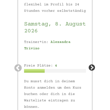
flexibel im Profil bis 24
Stunden vorher selbstständig
Samstag,
8. August
Samsta
2026
August 
Trainer*in:
Alexandra
Trainer*i
Trivino
Trivino
Freie Plätze:
4
Freie Plät
Du musst dich in deinem
Du musst d
Konto anmelden um den Kurs
Konto anme
buchen oder dich in die
buchen ode
Warteliste eintragen zu
Warteliste
können.
können.