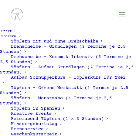
Start
Töpfern
Töpfern mit und ohne Drehscheibe
Drehscheibe – Grundlagen (3 Termine je 2,5
Stunden)
Drehscheibe – Keramik Intensiv (5 Termine je
Drehscheibe
2,5 Stunden)
Töpfern – Aufbau Grundlagen (2 Termine je 2,5
Buchung,
Stunden)
Aufbau Schnupperkurs – Töpferkurs für Zwei
Samstag,
Töpfern – Offene Werkstatt (1 Termin je 2,5
13:00
–
15:30
Stunden)
Töpfern – Monatsabo (4 Termine je 2,5
Uhr
Stunden)
Töpfern in Spanien
Kreative Events
Feierabend Töpfern (1 x 3 Stunden)
Drehscheibe / OW
Kinder-geburtstag
Brennservice
Geschenkgutschein
Hier kannst du die aktuelle