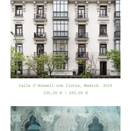
gewählt
werden
Dieses
AUSFÜHRUNG WÄHLEN
Produkt
Calle O'donnell con lluvia, Madrid. 2019
weist
Preisspanne:
230,00
€
–
250,00
€
mehrere
230,00 €
Varianten
bis
auf.
250,00 €
Die
Optionen
können
auf
der